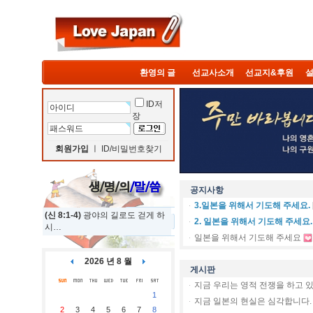
환영의 글
선교사소개
선교지&후원
설
ID저
장
회원가입
ㅣ
ID/비밀번호찾기
공지사항
3.일본을 위해서 기도해 주세요.
(신 8:1-4)
광야의 길로도 걷게 하
2. 일본을 위해서 기도해 주세요.
시…
일본을 위해서 기도해 주세요
2026 년 8 월
게시판
지금 우리는 영적 전쟁을 하고 
1
지금 일본의 현실은 심각합니다.
2
3
4
5
6
7
8