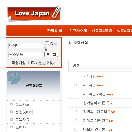
환영의 글
선교사소개
선교지&후원
설교&칼
조직신학
ID저
장
회원가입
ㅣ
ID/비밀번호찾기
번호
제4계명
22
제3계명
신학&선교
21
제1계명,2계명
20
십계명의 서론
19
선교자료
칼빈의 5대교리
성경및예배
18
교육자료
기독교 예배관
17
교회사
바울의 인간론
16