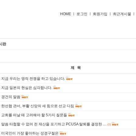
HOME
ㅣ
로그인
ㅣ
회원가입
ㅣ
최근게시물
사소개
선교지&후원
설교&칼럼
일본어자료
신학&선교
가정&상담
시판
제 목
지금 우리는 영적 전쟁을 하고 있습니다.
지금 일본의 현실은 심각합니다.
경건의 말씀
한선협 관서, 부활 신앙의 새 힘으로 선교 다짐
교회를 떠날 때 고려해야 할 5가지 질문들
말씀 타협할 수 없어 전 재산을 포기하고 PCUSA 탈퇴를 결정한 …
(1)
미국인이 가장 좋아하는 성경구절은