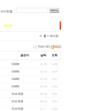
ㅣ
사이트맵
게시판
갤러리
홈
>
게시판
Total 181
글쓴이
날짜
조회
SWIM
05-05
5038
SWIM
02-03
5457
SWIM
02-03
5222
SWIM
04-04
5745
러브재팬
09-04
5996
러브재팬
09-04
5921
러브재팬
11-17
6590