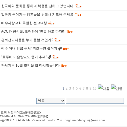
한국어와 문화를 통하여 복음을 전하고 있습니다.
일본의 죽어가는 영혼들을 위해서 기도해 주세요.
예수사랑교회 특별한 선교여행
ACC와 한선협, 오랜만에 ‘연합’하고 한자리
은퇴선교사들을 누가 돌볼 것인가?
예수 아내 언급 문서’ 위조논란 불거져
"호주에 이슬람교도 증가 추세"
관서지부 10월 모임을 잘 마치었습니다
1
2
3
4
5
6
7
8
9
10
교회 & 한국어교실(韓国教室)
246-8404 / 070-4623-8404(인터넷)
tⓒ 2008.10. All Rights Reserved. pastor. Yun Jong hun /
daniyun@msn.com