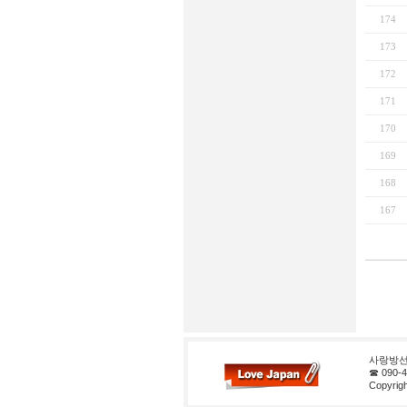
174
173
172
171
170
169
168
167
사랑방선
☎ 090-4
Copyrigh