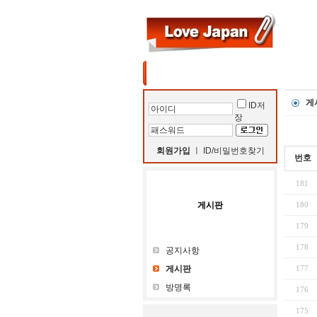
환영의 글
선교
게
ID저
장
회원가입
ㅣ
ID/비밀번호찾기
번호
181
게시판
180
179
178
공지사항
게시판
177
방명록
176
175