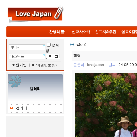
환영의 글
선교사소개
선교지&후원
설교&칼
갤러리
ID저
장
힐링
글쓴이
:
lovejapan
날짜
: 24-05-29
회원가입
ㅣ
ID/비밀번호찾기
갤러리
갤러리